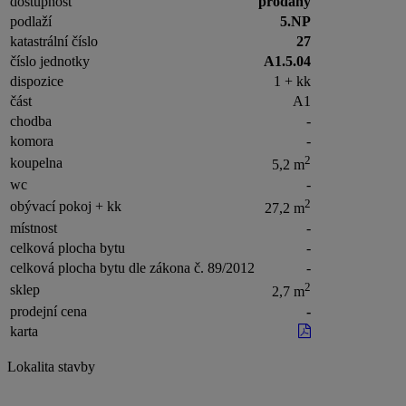
dostupnost
prodaný
podlaží
5.NP
katastrální číslo
27
číslo jednotky
A1.5.04
dispozice
1 + kk
část
A1
chodba
-
komora
-
2
koupelna
5,2 m
wc
-
2
obývací pokoj + kk
27,2 m
místnost
-
celková plocha bytu
-
celková plocha bytu dle zákona č. 89/2012
-
2
sklep
2,7 m
prodejní cena
-
karta
Lokalita stavby