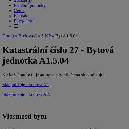
Standardy
Platební podmíky
Ceník
Kontakt
Fotogalerie
Domů
»
Budova A
»
5.NP
» Byt A1.5.04
Katastrální číslo 27 - Bytová
jednotka A1.5.04
Ke každému bytu je automaticky přidělena sklepní kóje.
Sklepní kóje - budova A1
.
Sklepní kóje - budova A2
.
Vlastnosti bytu