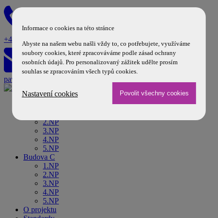
Informace o cookies na této stránce
+420 602 167 046
Abyste na našem webu našli vždy to, co potřebujete, využíváme
soubory cookies, které zpracováváme podle zásad ochrany
osobních údajů. Pro personalizovaný zážitek udělte prosím
souhlas se zpracováním všech typů cookies.
pavla.kropacova@komfort.cz
Nastavení cookies
Budova A
1.NP
2.NP
3.NP
4.NP
5.NP
Budova C
1.NP
2.NP
3.NP
4.NP
5.NP
O projektu