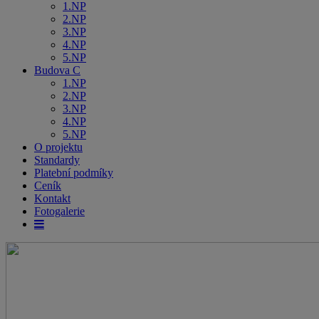
1.NP
2.NP
3.NP
4.NP
5.NP
Budova C
1.NP
2.NP
3.NP
4.NP
5.NP
O projektu
Standardy
Platební podmíky
Ceník
Kontakt
Fotogalerie